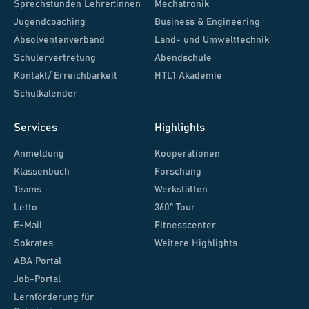
Sprechstunden Lehrer:innen
Mechatronik
Jugendcoaching
Business & Engineering
Absolventenverband
Land- und Umwelttechnik
Schülervertretung
Abendschule
Kontakt/ Erreichbarkeit
HTL1 Akademie
Schulkalender
Services
Highlights
Anmeldung
Kooperationen
Klassenbuch
Forschung
Teams
Werkstätten
Letto
360° Tour
E-Mail
Fitnesscenter
Sokrates
Weitere Highlights
ABA Portal
Job-Portal
Lernförderung für