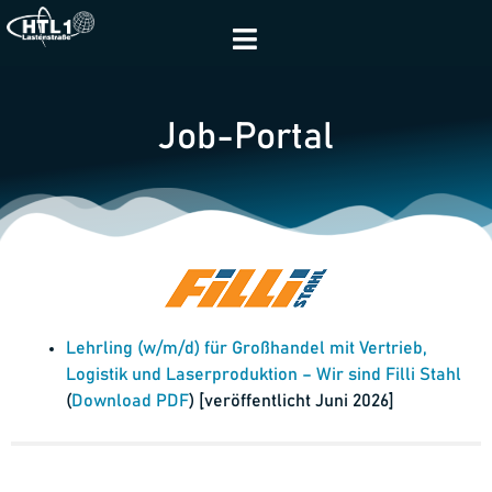
Job-Portal
Lehrling (w/m/d) für Großhandel mit Vertrieb,
Logistik und Laserproduktion – Wir sind Filli Stahl
(
Download PDF
) [veröffentlicht Juni 2026]