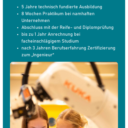
5 Jahre technisch fundierte Ausbildung
8 Wochen Praktikum bei namhaften
Unternehmen
Abschluss mit der Reife- und Diplomprüfung
bis zu 1 Jahr Anrechnung bei
facheinschlägigem Studium
nach 3 Jahren Berufserfahrung Zertifizierung
zum „Ingenieur“