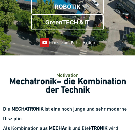
ROBOTIK
GreenTECH & IT
Link zum Full-Video
Motivation
Mechatronik– die Kombination
der Technik
Die
MECHATRONIK
ist eine noch junge und sehr moderne
Disziplin.
Als Kombination aus
MECHA
nik und Elek
TRONIK
wird