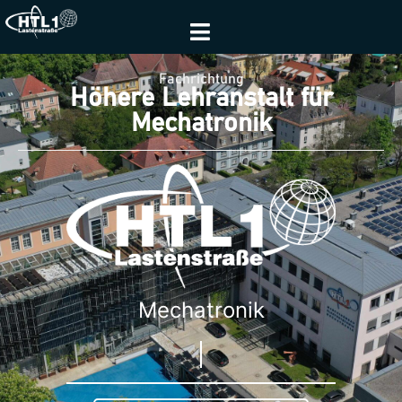
Fachrichtung
Höhere Lehranstalt für
Mechatronik
Mechatronik