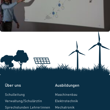
Über uns
Ausbildungen
Schulleitung
Maschinenbau
Verwaltung/Schulärztin
Elektrotechnik
Sprechstunden Lehrer:innen
Mechatronik