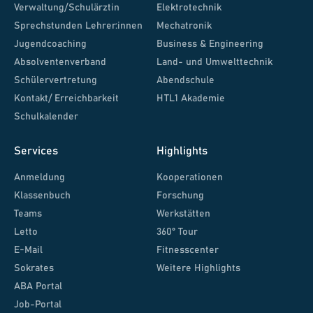
Verwaltung/Schulärztin
Elektrotechnik
Sprechstunden Lehrer:innen
Mechatronik
Jugendcoaching
Business & Engineering
Absolventenverband
Land- und Umwelttechnik
Schülervertretung
Abendschule
Kontakt/ Erreichbarkeit
HTL1 Akademie
Schulkalender
Services
Highlights
Anmeldung
Kooperationen
Klassenbuch
Forschung
Teams
Werkstätten
Letto
360° Tour
E-Mail
Fitnesscenter
Sokrates
Weitere Highlights
ABA Portal
Job-Portal