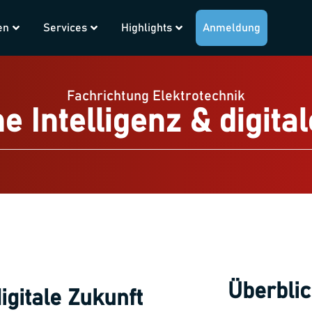
en
Services
Highlights
Anmeldung
Fachrichtung Elektrotechnik
e Intelligenz & digita
Überblic
igitale Zukunft